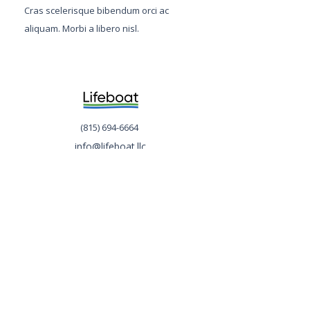
Cras scelerisque bibendum orci ac
aliquam. Morbi a libero nisl.
(815) 694-6664
info@lifeboat.llc
Laramie, WY
Products
ESF Connectors
HDF5
Support